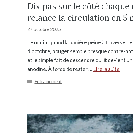
Dix pas sur le côté chaque 
relance la circulation en 5
27 octobre 2025
Le matin, quand la lumière peine à traverser le
d’octobre, bouger semble presque contre-natu
et le simple fait de descendre du lit devient u
anodine. À force de rester …
Lire la suite
Catégories
Entrainement