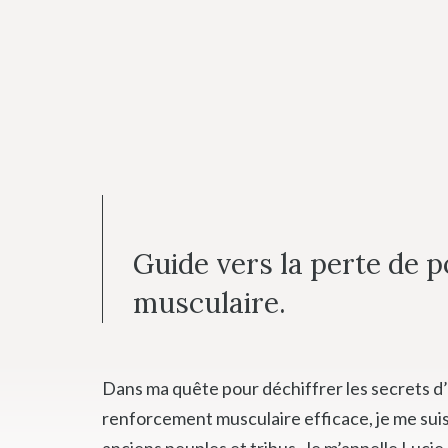
Aller
au
contenu
Guide vers la perte de p
musculaire.
Dans ma quête pour déchiffrer les secrets d’
renforcement musculaire efficace, je me suis
anciens peuples et tribus. Je m’appelle Lucie,