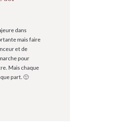
ajeure dans
ortante mais faire
inceur et de
 marche pour
tre. Mais chaque
lque part. 🙂